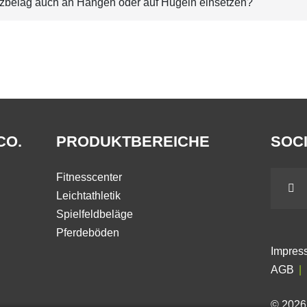
tzbelag auch an Hängen oder auf Hügeln einsetzen?
CO.
PRODUKTBEREICHE
SOCI
Fitnesscenter
Leichtathletik
Spielfeldbeläge
Pferdeböden
Impres
AGB
© 202