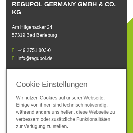
REGUPOL GERMANY GMBH & CO.
KG
Am Hilgenacker 24
57319 Bad Berleburg
+49 2751 803-0
info@regupol.de
SOCIAL MEDIA
Cookie Einstellungen
Wir nutzen Cookies auf unserer Webseite.
Einige von ihnen sind technisch notwendig,
während andere uns helfen, diese Webseite zu
verbessern oder zusätzliche Funktionalitäten
Impressum
Datenschutz
zur Verfügung zu stellen.
AGB
Hinweisgeber-System
Cookies