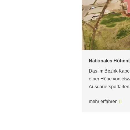
Höhentrainingszent
400 m Trainingsla
aining Centre befindet sich auf
Lornah Kiplagat in I
al für das Training von
hre Ausdauer und sportlichen…