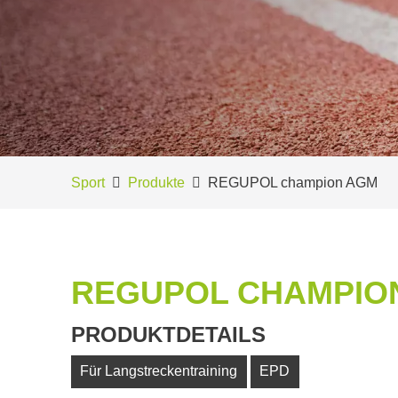
Sport
Produkte
REGUPOL champion AGM
REGUPOL CHAMPIO
PRODUKTDETAILS
Für Langstreckentraining
EPD