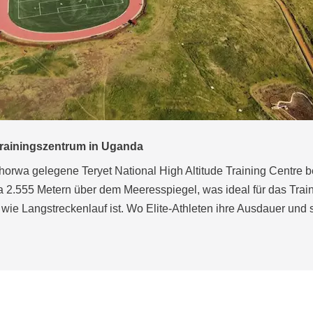
rum in Iten, Kenia
ufbahn mit REGUPOL champion AGM im Höhentrainingszentrum 
ten, Kenia.