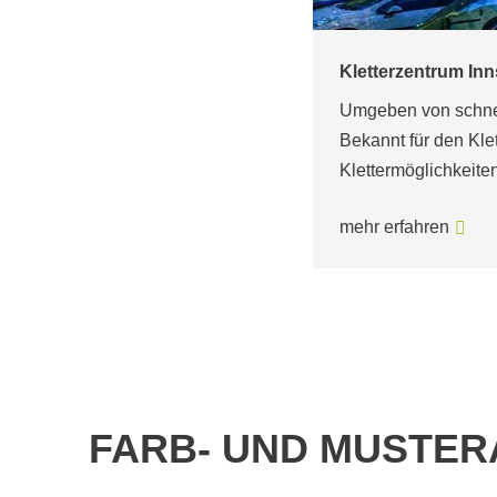
Der Weg zur sicher
Im Februar 2022 nah
terreichischen Bundeslandes Tirol.
Man war auf unsere
an Felsen und Bergen
bestehende Kletter
mittelbarer Nähe zu Inn und…
mehr erfahren
FARB- UND MUSTE