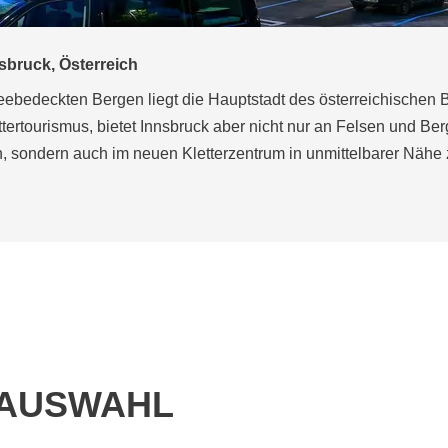
en Kletterhalle
m das Team von „Espace Vertical“ aus Frankreich erstmals Kon
 REGUPOL climb Kletterhallenböden aufmerksam geworden und
halle mit einem Sicherheitsboden ausstatten. Neben höchsten 
RAUSWAHL