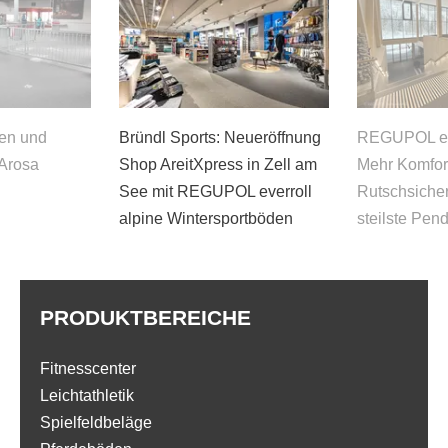
en und
Bründl Sports: Neueröffnung
REGUPOL eve
 Arosa
Shop AreitXpress in Zell am
Mehr Komfor
See mit REGUPOL everroll
Rutschsicherh
alpine Wintersportböden
steilste Pen
PRODUKTBEREICHE
Fitnesscenter
Leichtathletik
Spielfeldbeläge