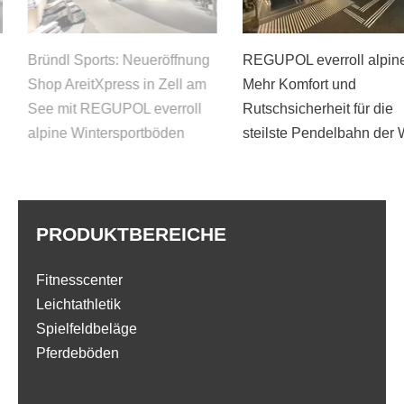
Neueröffnung
REGUPOL everroll alpine:
Der Bodenb
 in Zell am
Mehr Komfort und
everroll alpi
L everroll
Rutschsicherheit für die
Gastronomie
ortböden
steilste Pendelbahn der Welt
PRODUKTBEREICHE
Fitnesscenter
Leichtathletik
Spielfeldbeläge
Pferdeböden