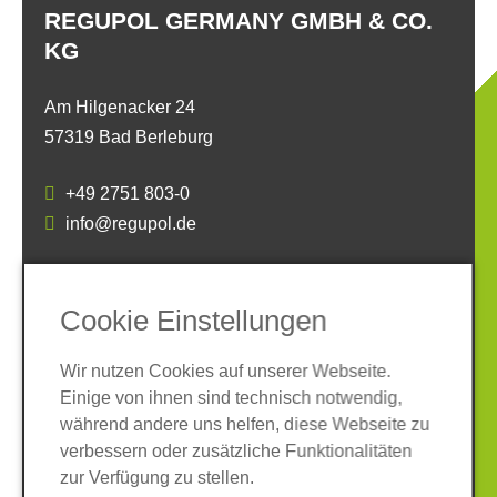
REGUPOL GERMANY GMBH & CO.
KG
Am Hilgenacker 24
57319 Bad Berleburg
+49 2751 803-0
info@regupol.de
SOCIAL MEDIA
Cookie Einstellungen
Wir nutzen Cookies auf unserer Webseite.
Einige von ihnen sind technisch notwendig,
während andere uns helfen, diese Webseite zu
verbessern oder zusätzliche Funktionalitäten
Impressum
Datenschutz
zur Verfügung zu stellen.
AGB
Hinweisgeber-System
Cookies